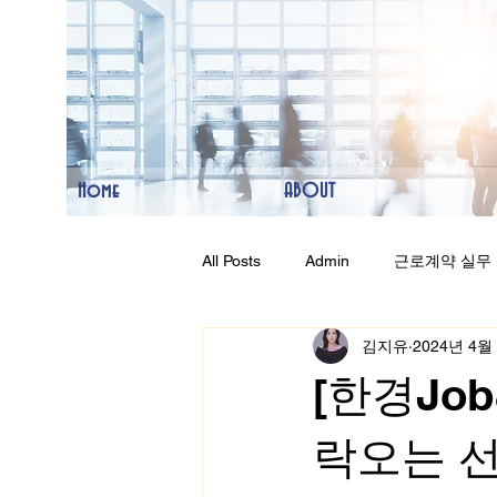
Home
ABOUT
All Posts
Admin
근로계약 실무
김지유
2024년 4월
2026 개정 노동법
아시아 노무
[한경Jo
락오는 선