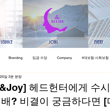
SERVICE
JOBS
EVENT
Branding
임금·수당
Company
4대보험·사회보험
 20일
3분 분량
 비교
b&Joy] 헤드헌터에게 수
배? 비결이 궁금하다면 [