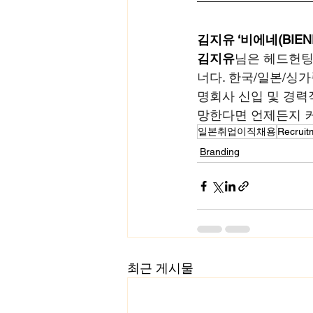
김지유 ‘비에네(BIEN
김지유
님은 헤드헌팅 전
너다. 한국/일본/싱가
명회사 신입 및 경력
망한다면 언제든지 
일본취업이직채용
Recruit
Branding
최근 게시물