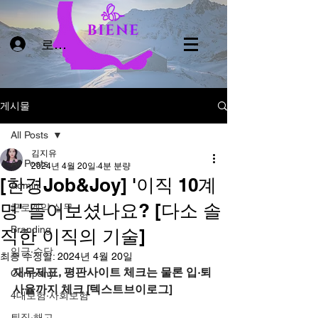
로그인
게시물
All Posts
김지유
All Posts
2024년 4월 20일
4분 분량
[한경Job&Joy] '이직 10계
Admin
명' 들어보셨나요? [다소 솔
근로계약 실무
Branding
직한 이직의 기술]
임금·수당
최종 수정일:
2024년 4월 20일
재무제표, 평판사이트 체크는 물론 입·퇴
Company
사율까지 체크 [텍스트브이로그]
4대보험·사회보험
퇴직·해고