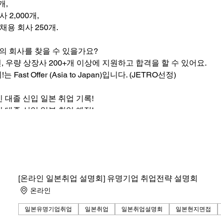
개,
 2,000개,
채용 회사 250개.
의 회사를 찾을 수 있을가요?
우량 상장사 200+개 이상에 지원하고 합격을 할 수 있어요.
st Offer (Asia to Japan)입니다. (JETRO선정)
인 대졸 신입 일본 취업 기록!
인 대졸 신입 일본 취업 예정!
.
 마세요.
항공 및 숙소 무료 제공!
자, 숙소 및 계좌 보증인 서포트 및 현지 정착 안심서비스까지!
[온라인 일본취업 설명회] 유명기업 취업전략 설명회
온라인
생들을 모집하며, 현재 5명 이상의 친구들이 이미 내년도 취업 합
 현지에서 면접보고, 내정(합격)받고 귀국하는 거 어때요?
일본유명기업취업
일본취업
일본취업설명회
일본현지면접